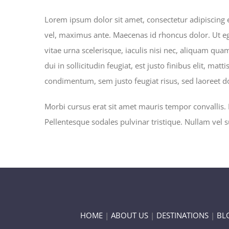
Lorem ipsum dolor sit amet, consectetur adipiscing e
vel, maximus ante. Maecenas id rhoncus dolor. Ut ege
vitae urna scelerisque, iaculis nisi nec, aliquam 
dui in sollicitudin feugiat, est justo finibus elit, m
condimentum, sem justo feugiat risus, sed laoreet do
Morbi cursus erat sit amet mauris tempor convallis. 
Pellentesque sodales pulvinar tristique. Nullam vel
HOME
|
ABOUT US
|
DESTINATIONS
|
BL