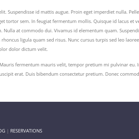
lit. Suspendisse id mattis augue. Proin eget imperdiet nulla. Pell
t tortor sem. In feugiat fermentum mollis. Quisque id lacus et ve
quam. Nulla at commodo dui. Vivamus id elementum quam. Suspendi
attis rhoncus ligula quam sed risus. Nunc cursus turpis sed leo lao
lor dolor dictum velit.
Mauris fermentum mauris velit, tempor pretium mi pulvinar eu. In
 suscipit erat. Duis bibendum consectetur pretium. Donec commodo 
OG
|
RESERVATIONS