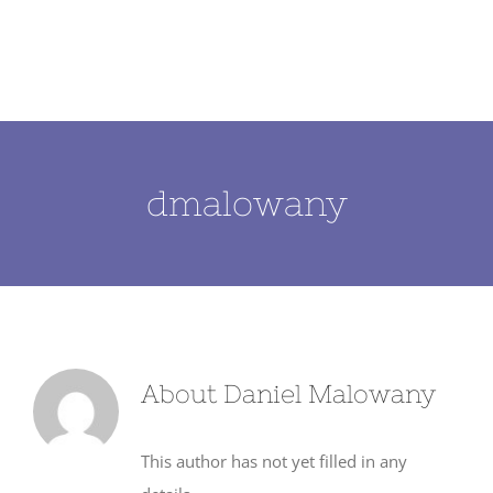
Skip
to
content
dmalowany
About
Daniel Malowany
This author has not yet filled in any