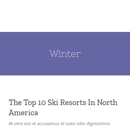
Skip
to
content
Winter
The Top 10 Ski Resorts In North
America
At vero eos et accusamus et iusto odio dignissimos